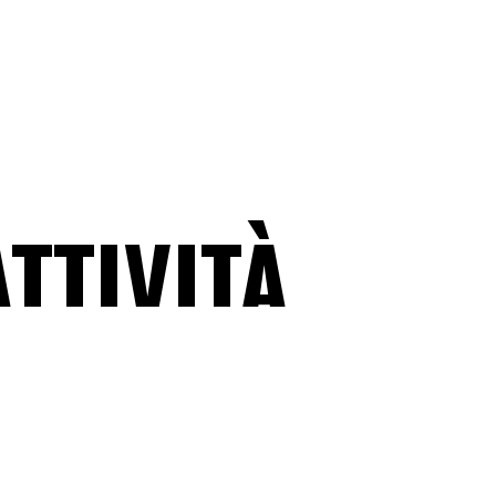
E
BRAINBOW
I
INIZIATIVE SPECIALI
ATTIVITÀ
SUPPORTO DEL TEAM
zzati,
,
nostra
SUPPORTO DEL MANAGEMENT
onando