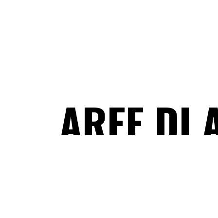
CORSI DI FORMAZION
ATTIVITÀ ESPERIENZIAL
AREE DI 
Da 20 anni studiamo interventi formativi personali
per rispondere alle esigenze specifiche di manager
collaboratori e studenti, confidando sempre nella 
missione didattica:
formare divertendo,
emozi